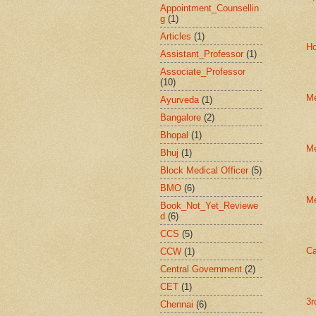
Appointment_Counsellin
g
(1)
Articles
(1)
Ho
Assistant_Professor
(1)
Associate_Professor
(10)
Me
Ayurveda
(1)
Bangalore
(2)
Bhopal
(1)
Me
Bhuj
(1)
Block Medical Officer
(5)
BMO
(6)
Me
Book_Not_Yet_Reviewe
d
(6)
CCS
(5)
Ca
CCW
(1)
Central Government
(2)
CET
(1)
3r
Chennai
(6)