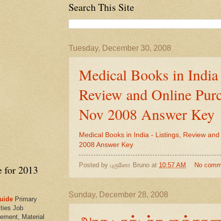
Search This Site
Tuesday, December 30, 2008
Medical Books in India 
Review and Online Pur
Nov 2008 Answer Key
Medical Books in India - Listings, Review an
2008 Answer Key
Posted by
புருனோ Bruno
at
10:57 AM
No comm
e for 2013
Sunday, December 28, 2008
uide
Primary
ties Job
அரசு டாக்டர்களுக்கான 
ement, Material