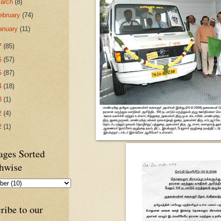
arch
(8)
ebruary
(74)
anuary
(11)
7
(85)
6
(57)
5
(87)
4
(18)
3
(1)
2
(4)
2
(1)
ges Sorted
hwise
ribe to our