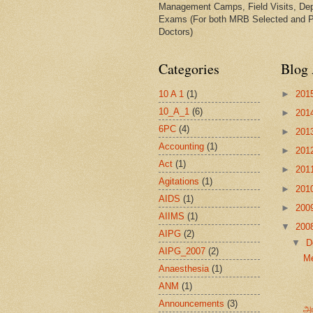
Management Camps, Field Visits, De
Exams (For both MRB Selected and 
Doctors)
Categories
Blog 
10 A 1
(1)
►
201
10_A_1
(6)
►
201
6PC
(4)
►
201
Accounting
(1)
►
201
Act
(1)
►
201
Agitations
(1)
►
201
AIDS
(1)
►
200
AIIMS
(1)
▼
200
AIPG
(2)
▼
D
AIPG_2007
(2)
Me
Anaesthesia
(1)
ANM
(1)
Announcements
(3)
அர