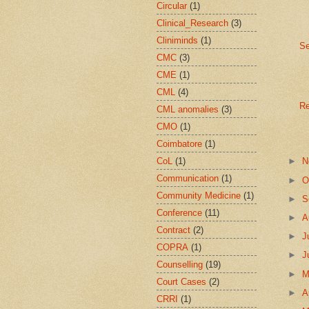
Circular
(1)
Clinical_Research
(3)
Cliniminds
(1)
Se
CMC
(3)
CME
(1)
CML
(4)
Re
CML anomalies
(3)
CMO
(1)
Coimbatore
(1)
CoL
(1)
►
N
Communication
(1)
►
O
Community Medicine
(1)
►
S
Conference
(11)
►
A
Contract
(2)
►
J
COPRA
(1)
►
J
Counselling
(19)
►
Court Cases
(2)
►
A
CRRI
(1)