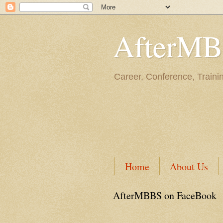
AfterM
Career, Conference, Traini
Home
About Us
AfterMBBS on FaceBook