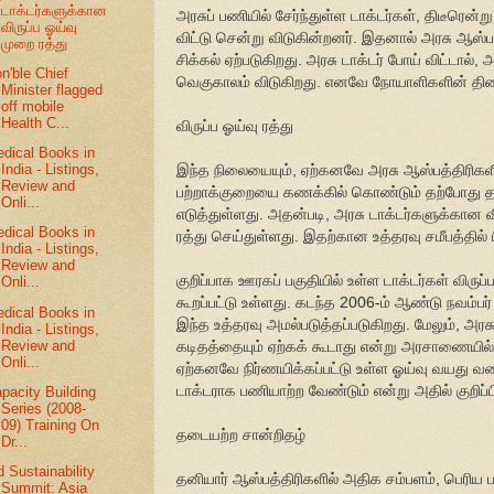
டாக்டர்களுக்கான
அரசுப் பணியில் சேர்ந்துள்ள டாக்டர்கள், திடீரென்ற
விருப்ப ஓய்வு
விட்டு சென்று விடுகின்றனர். இதனால் அரசு ஆஸ்பத
முறை ரத்து
சிக்கல் ஏற்படுகிறது. அரசு டாக்டர் போய் விட்டால்,
n'ble Chief
வெகுகாலம் விடுகிறது. எனவே நோயாளிகளின் திண
Minister flagged
off mobile
Health C...
விருப்ப ஓய்வு ரத்து
dical Books in
India - Listings,
இந்த நிலையையும், ஏற்கனவே அரசு ஆஸ்பத்திரிகளில
Review and
பற்றாக்குறையை கணக்கில் கொண்டும் தற்போது த
Onli...
எடுத்துள்ளது. அதன்படி, அரசு டாக்டர்களுக்கான வி
dical Books in
ரத்து செய்துள்ளது. இதற்கான உத்தரவு சமீபத்தில் பி
India - Listings,
Review and
குறிப்பாக ஊரகப் பகுதியில் உள்ள டாக்டர்கள் விருப
Onli...
கூறப்பட்டு உள்ளது. கடந்த 2006-ம் ஆண்டு நவம்பர் 
dical Books in
இந்த உத்தரவு அமல்படுத்தப்படுகிறது. மேலும், அரச
India - Listings,
Review and
கடிதத்தையும் ஏற்கக் கூடாது என்று அரசாணையில் 
Onli...
ஏற்கனவே நிர்ணயிக்கப்பட்டு உள்ள ஓய்வு வயது 
டாக்டராக பணியாற்ற வேண்டும் என்று அதில் குறிப்பி
pacity Building
Series (2008-
09) Training On
தடையற்ற சான்றிதழ்
Dr...
d Sustainability
தனியார் ஆஸ்பத்திரிகளில் அதிக சம்பளம், பெரிய 
Summit: Asia