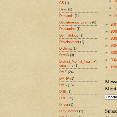
►
M
CS
(1)
►
F
Dean
(1)
►
J
Demands
(1)
Departmental Exams
(6)
►
200
Deputation
(1)
►
200
Dermatology
(1)
►
200
Development
(1)
►
200
Diploma
(1)
►
200
DipNB
(3)
►
200
District_Mental_HealthPr
ogramme
(1)
►
199
DME
(24)
DMHP
(1)
Messa
DMS
(13)
Mont
DNB
(1)
DPH
(25)
Driver
(1)
Subsc
DutyDoctors
(1)