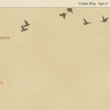
pline
rs