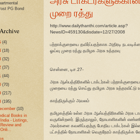
partmental
முறை ரத்து
Post PG Bond
http://www.dailythanthi.com/article.asp?
Archive
NewsID=459130&disdate=12/27/2008
5
(4)
பற்றாக்குறையை தவிர்ப்பதற்காக அதிரடி நடவடிக்க
4
(18)
ஓய்வு முறை ரத்து தமிழக அரசு உத்தரவு
3
(32)
2
(37)
சென்னை, டிச.27-
1
(44)
அரசு ஆஸ்பத்திரிகளில் டாக்டர்கள் பற்றாக்குறையை 
0
(70)
முறையை ரத்து செய்து தமிழக அரசு உத்தரவிட்டு உ
9
(217)
காத்திருக்கும் அவலம்
8
(195)
ecember
(10)
தமிழகத்தில் உள்ள அரசு ஆஸ்பத்திரிகளில் அரசு டா
dical Books in
வருகின்றனர். இருந்தாலும், நோயாளிகளின் எண்
India - Listings,
Review and
அவர்களை கவனிப்பதற்கு போதிய டாக்டர்கள் இல்ல
Onli...
பட்சத்தில் நோயாளிகள் வெகுநேரம் காத்திருக்க
சு