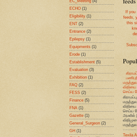
feeds
EC_Meeting
(4)
ECHO
(1)
If you
Eligibility
(1)
feeds, 
this s
ENT
(2)
kn
Entrance
(2)
de
Epilepsy
(1)
Subsc
Equipments
(1)
Erode
(1)
Popul
Establishment
(5)
Evaluation
(3)
கிராமப்
Exhibition
(1)
பணிபுரி
மருத்து
FAQ
(2)
விதியை 
செய்ய வ
FESS
(2)
கிராமப்பு
Finance
(5)
மருத்து
விதியை 
FNA
(1)
செய்ய வ
Gazette
(1)
அமலில் 
விதிமுற
General_Surgeon
(2)
மருத்துவ
GH
(1)
Texila 