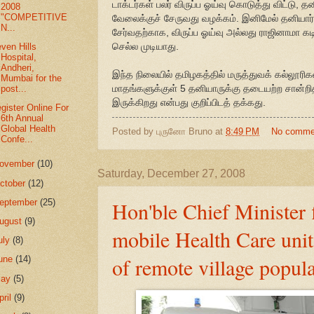
டாக்டர்கள் பலர் விருப்ப ஓய்வு கொடுத்து விட்டு, த
2008
"COMPETITIVE
வேலைக்குச் சேருவது வழக்கம். இனிமேல் தனியார்
N...
சேர்வதற்காக, விருப்ப ஓய்வு அல்லது ராஜினாமா க
செல்ல முடியாது.
ven Hills
Hospital,
Andheri,
இந்த நிலையில் தமிழகத்தில் மருத்துவக் கல்லூரி
Mumbai for the
மாதங்களுக்குள் 5 தனியாருக்கு தடையற்ற சான்ற
post...
இருக்கிறது என்பது குறிப்பிடத் தக்கது.
gister Online For
6th Annual
Global Health
Posted by
புருனோ Bruno
at
8:49 PM
No comme
Confe...
ovember
(10)
Saturday, December 27, 2008
ctober
(12)
Hon'ble Chief Minister 
eptember
(25)
ugust
(9)
mobile Health Care units
uly
(8)
of remote village popul
une
(14)
May
(5)
pril
(9)