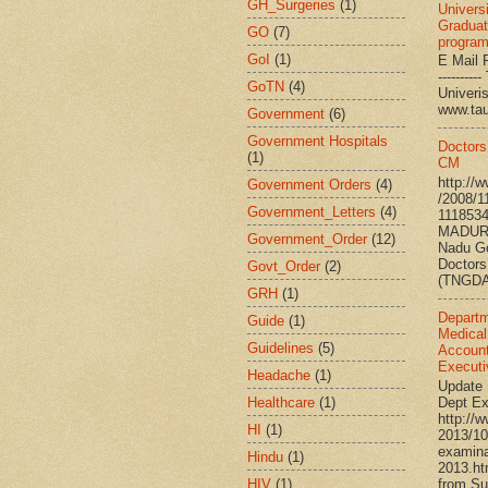
GH_Surgeries
(1)
Universi
Graduat
GO
(7)
progra
GoI
(1)
E Mail R
--------
GoTN
(4)
Univ
www.ta
Government
(6)
Government Hospitals
Doctors
(1)
CM
http://
Government Orders
(4)
/2008/1
Government_Letters
(4)
111853
MADURA
Government_Order
(12)
Nadu G
Doctors
Govt_Order
(2)
(TNGDA)
GRH
(1)
Departm
Guide
(1)
Medical
Guidelines
(5)
Account
Executi
Headache
(1)
Update 
Healthcare
(1)
Dept Ex
http://
HI
(1)
2013/10
examina
Hindu
(1)
2013.h
HIV
(1)
from Su