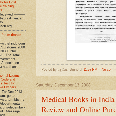
ty for Post
e training
ms
eceived -----------
-- Texila American
eristy
uedu.org ...
’ forum thanks
www.thehindu.com
1/18/stories/2008
430300.htm
I: The Tamil
overnment
’ Association
 has thank...
Posted by
புருனோ Bruno
at
11:57 PM
No comm
ental Exams in
 Code and
s Test for
Saturday, December 13, 2008
ve Officers
: For Dec 2013
am, go to
Medical Books in India 
www.aftermbbs.in/
/departmental-
Review and Online Purc
tions-december-
tml Message
nda...